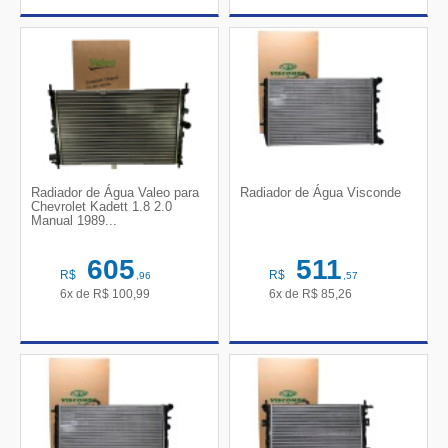
Radiador de Água Valeo para
Radiador de Água Visconde
Chevrolet Kadett 1.8 2.0
Manual 1989...
605
511
R$
R$
,96
,57
6x de
R$
100,99
6x de
R$
85,26