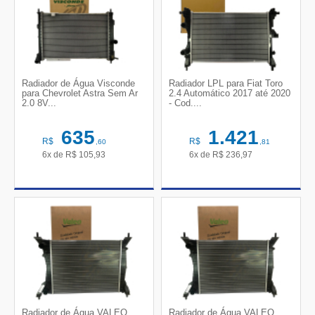
Radiador de Água Visconde
Radiador LPL para Fiat Toro
para Chevrolet Astra Sem Ar
2.4 Automático 2017 até 2020
2.0 8V...
- Cod....
635
1.421
R$
R$
,60
,81
6x de
R$
105,93
6x de
R$
236,97
Radiador de Água VALEO
Radiador de Água VALEO