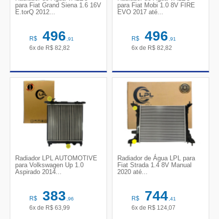
para Fiat Grand Siena 1.6 16V
para Fiat Mobi 1.0 8V FIRE
E.torQ 2012...
EVO 2017 até...
496
496
R$
R$
,91
,91
6x de
R$
82,82
6x de
R$
82,82
Radiador LPL AUTOMOTIVE
Radiador de Água LPL para
para Volkswagen Up 1.0
Fiat Strada 1.4 8V Manual
Aspirado 2014...
2020 até...
383
744
R$
R$
,96
,41
6x de
R$
63,99
6x de
R$
124,07