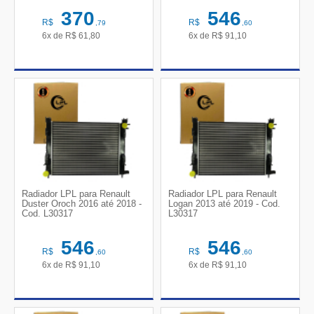
370
546
R$
R$
,79
,60
6x de
R$
61,80
6x de
R$
91,10
Radiador LPL para Renault
Radiador LPL para Renault
Duster Oroch 2016 até 2018 -
Logan 2013 até 2019 - Cod.
Cod. L30317
L30317
546
546
R$
R$
,60
,60
6x de
R$
91,10
6x de
R$
91,10