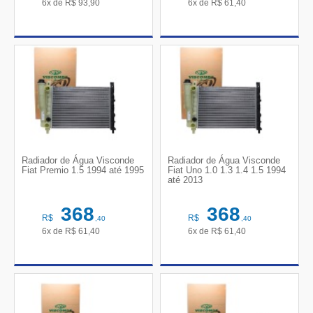
6x de
R$
93,90
6x de
R$
61,40
Radiador de Água Visconde
Radiador de Água Visconde
Fiat Premio 1.5 1994 até 1995
Fiat Uno 1.0 1.3 1.4 1.5 1994
até 2013
368
368
R$
R$
,40
,40
6x de
R$
61,40
6x de
R$
61,40