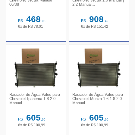
Chevrolet Vectra Manual
Chevrolet Vectra 2.0 Manual |
06/08
2.2 Manual...
468
908
R$
R$
,03
,49
6x de
R$
78,01
6x de
R$
151,42
Radiador de Água Valeo para
Radiador de Água Valeo para
Chevrolet Ipanema 1.8 2.0
Chevrolet Monza 1.6 1.8 2.0
Manual...
Manual...
605
605
R$
R$
,96
,96
6x de
R$
100,99
6x de
R$
100,99