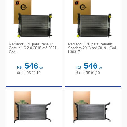
Radiador LPL para Renault
Radiador LPL para Renault
Captur 1.6 2.0 2018 até 2021 -
Sandero 2013 até 2019 - Cod.
Cod....
L30317
546
546
R$
R$
,60
,60
6x de
R$
91,10
6x de
R$
91,10