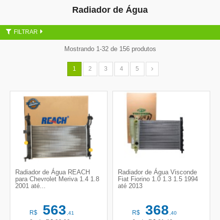
Radiador de Água
FILTRAR
Mostrando 1-32 de 156 produtos
1
2
3
4
5
Radiador de Água REACH
Radiador de Água Visconde
para Chevrolet Meriva 1.4 1.8
Fiat Fiorino 1.0 1.3 1.5 1994
2001 até...
até 2013
563
368
R$
R$
,41
,40