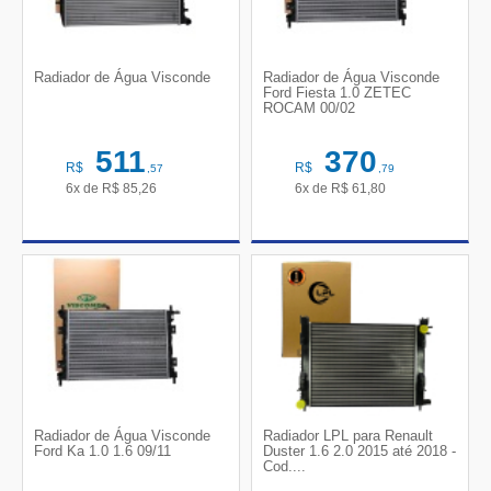
Radiador de Água Visconde
Radiador de Água Visconde
Ford Fiesta 1.0 ZETEC
ROCAM 00/02
511
370
R$
R$
,57
,79
6x de
R$
85,26
6x de
R$
61,80
Radiador de Água Visconde
Radiador LPL para Renault
Ford Ka 1.0 1.6 09/11
Duster 1.6 2.0 2015 até 2018 -
Cod....