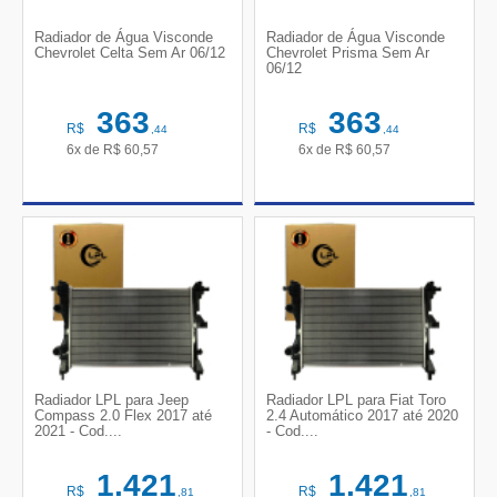
Radiador de Água Visconde
Radiador de Água Visconde
Chevrolet Celta Sem Ar 06/12
Chevrolet Prisma Sem Ar
06/12
363
363
R$
R$
,44
,44
6x de
R$
60,57
6x de
R$
60,57
Radiador LPL para Jeep
Radiador LPL para Fiat Toro
Compass 2.0 Flex 2017 até
2.4 Automático 2017 até 2020
2021 - Cod....
- Cod....
1.421
1.421
R$
R$
,81
,81