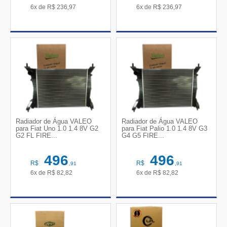
6x de
R$
236,97
6x de
R$
236,97
Radiador de Água VALEO
Radiador de Água VALEO
para Fiat Uno 1.0 1.4 8V G2
para Fiat Palio 1.0 1.4 8V G3
G2 FL FIRE...
G4 G5 FIRE...
496
496
R$
R$
,91
,91
6x de
R$
82,82
6x de
R$
82,82