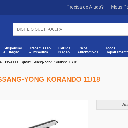
Precisa de Ajuda?
Meus Pe
Suspensão
Transmissão
Elétrica
Freios
Todos
e
Direção
Automotiva
Injeção
Automotivos
Departament
e Travessa Eqmax Ssang-Yong Korando 11/18
SSANG-YONG KORANDO 11/18
Disp