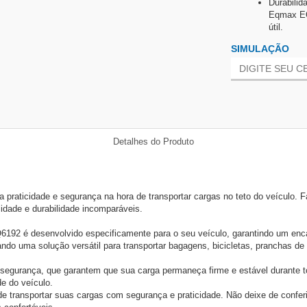
Durabilid
Eqmax EQ6
útil.
SIMULAÇÃO
Detalhes do Produto
raticidade e segurança na hora de transportar cargas no teto do veículo. 
idade e durabilidade incomparáveis.
 é desenvolvido especificamente para o seu veículo, garantindo um encaixe
do uma solução versátil para transportar bagagens, bicicletas, pranchas de 
urança, que garantem que sua carga permaneça firme e estável durante tod
e do veículo.
e transportar suas cargas com segurança e praticidade. Não deixe de confer