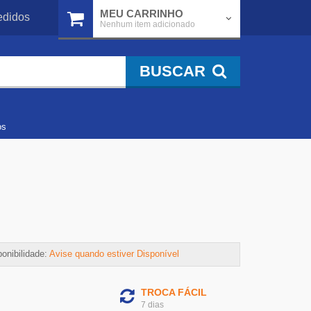
MEU CARRINHO
didos
Nenhum item adicionado
BUSCAR
os
onibilidade:
Avise quando estiver Disponível
TROCA FÁCIL
7 dias