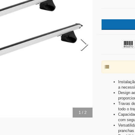
Instalaçã
a necessi
Design ae
proporcio
Travas de
todo o tra
2
/
2
Capacidad
com segur
Versatilid
pranchas 