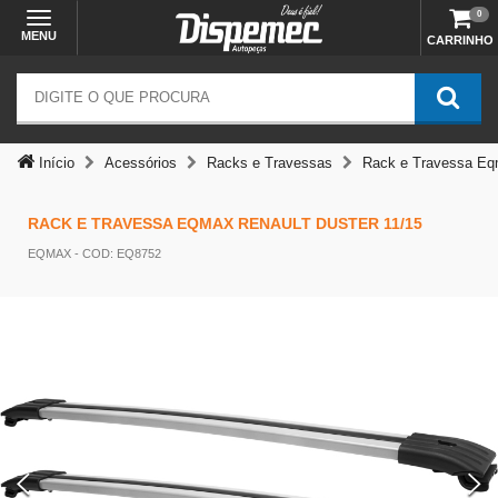
0
MENU
CARRINHO
Início
Acessórios
Racks e Travessas
Rack e Travessa Eqm
RACK E TRAVESSA EQMAX RENAULT DUSTER 11/15
EQMAX
- COD: EQ8752
Temos outras opções mais
adequadas