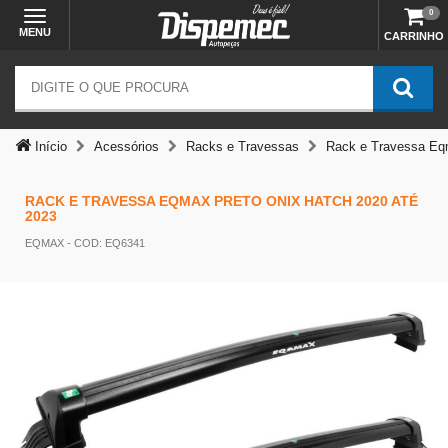
Temos outras opções mais
0
MENU
CARRINHO
adequadas
Início
Acessórios
Racks e Travessas
Rack e Travessa Eq
RACK E TRAVESSA EQMAX PRETO ONIX HATCH 2020 ATÉ
2023
EQMAX
- COD: EQ6341