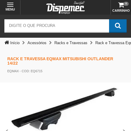
0
MENU
CARRINHO
Início
Acessórios
Racks e Travessas
Rack e Travessa Eqm
RACK E TRAVESSA EQMAX MITSUBISHI OUTLANDER
14/22
Temos outras opções mais
EQMAX
- COD: EQ6715
adequadas