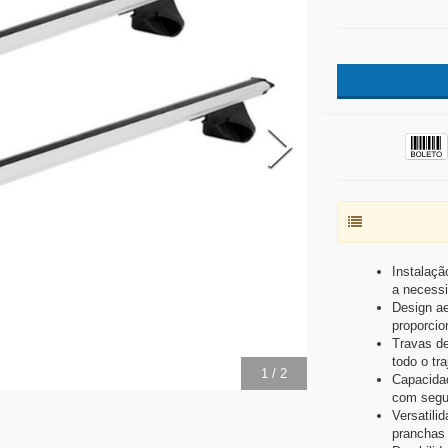
Instalaçã
a necessi
Design ae
proporcio
Travas de
todo o tra
2
/
2
Capacidad
com segur
Versatilid
pranchas 