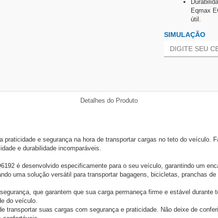
Durabilid
Eqmax EQ6
útil.
SIMULAÇÃO
Detalhes do Produto
raticidade e segurança na hora de transportar cargas no teto do veículo. 
idade e durabilidade incomparáveis.
 é desenvolvido especificamente para o seu veículo, garantindo um encaixe
do uma solução versátil para transportar bagagens, bicicletas, pranchas de 
urança, que garantem que sua carga permaneça firme e estável durante tod
e do veículo.
e transportar suas cargas com segurança e praticidade. Não deixe de confer