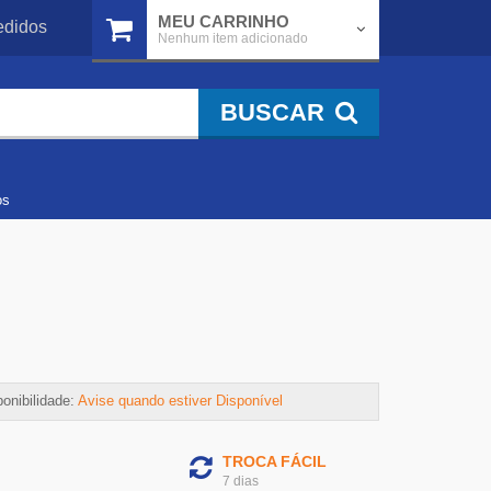
MEU CARRINHO
didos
Nenhum item adicionado
BUSCAR
os
onibilidade:
Avise quando estiver Disponível
TROCA FÁCIL
7 dias