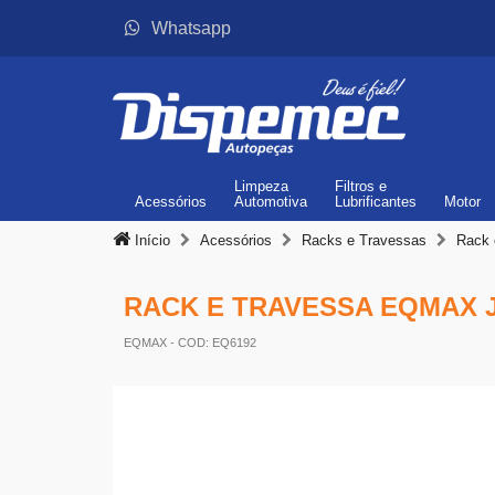
Whatsapp
Limpeza
Filtros
e
Acessórios
Automotiva
Lubrificantes
Motor
Início
Acessórios
Racks e Travessas
Rack 
RACK E TRAVESSA EQMAX J
EQMAX
- COD: EQ6192