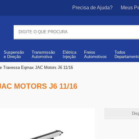
Precisa de Ajuda?
Meus Pe
Suspensão
Transmissão
Elétrica
Freios
Todos
e
Direção
Automotiva
Injeção
Automotivos
Departament
e Travessa Eqmax JAC Motors J6 11/16
AC MOTORS J6 11/16
Disp