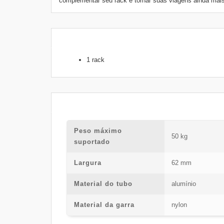
complementar seu rack e tornar suas viagens ainda mais
1 rack
Peso máximo
50 kg
suportado
Largura
62 mm
Material do tubo
alumínio
Material da garra
nylon