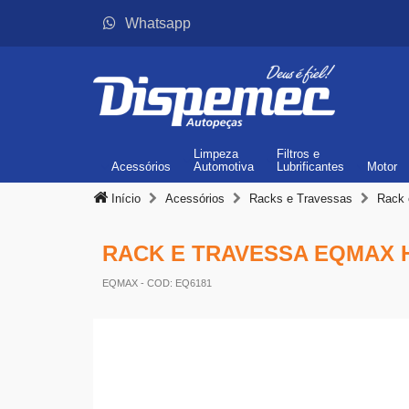
Whatsapp
Limpeza
Filtros
e
Acessórios
Automotiva
Lubrificantes
Motor
Início
Acessórios
Racks e Travessas
Rack 
RACK E TRAVESSA EQMAX H
EQMAX
- COD: EQ6181