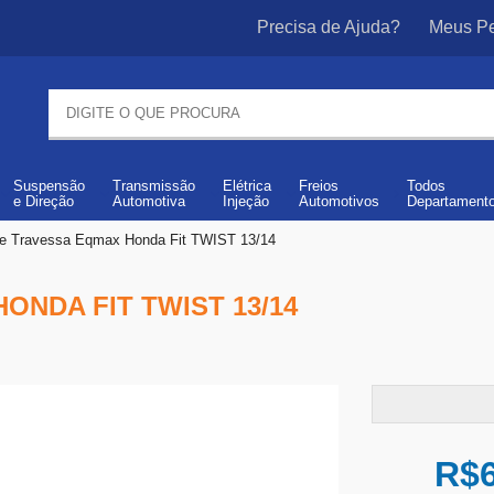
Precisa de Ajuda?
Meus Pe
Suspensão
Transmissão
Elétrica
Freios
Todos
e
Direção
Automotiva
Injeção
Automotivos
Departament
e Travessa Eqmax Honda Fit TWIST 13/14
ONDA FIT TWIST 13/14
R$