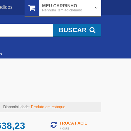
MEU CARRINHO
didos
Nenhum item adicionado
BUSCAR
os
Disponibilidade:
Produto em estoque
638,23
TROCA FÁCIL
7 dias