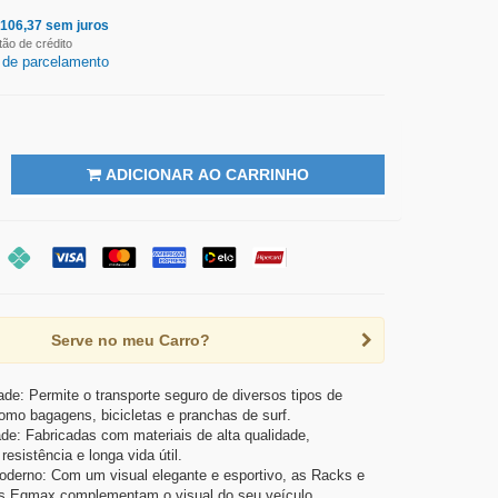
$
106,37
sem juros
tão de crédito
 de parcelamento
ADICIONAR AO CARRINHO
Serve no meu Carro?
dade: Permite o transporte seguro de diversos tipos de
omo bagagens, bicicletas e pranchas de surf.
ade: Fabricadas com materiais de alta qualidade,
esistência e longa vida útil.
derno: Com um visual elegante e esportivo, as Racks e
s Eqmax complementam o visual do seu veículo.