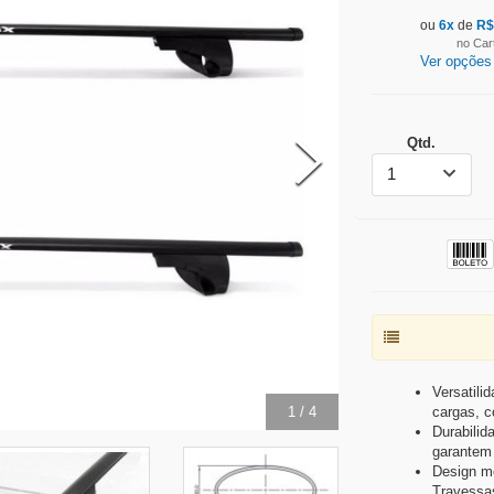
ou
6
x
de
R
no Car
Ver opções
Qtd.
1
Versatili
2
/
4
cargas, c
Durabilid
garantem r
Design mo
Travessa