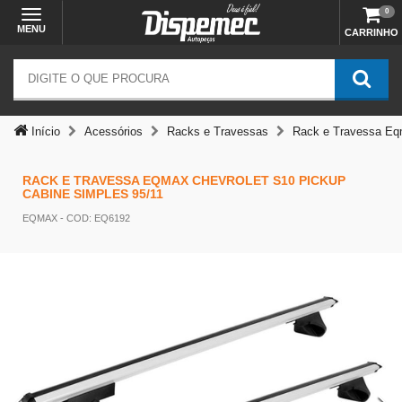
0
MENU
CARRINHO
Início
Acessórios
Racks e Travessas
Rack e Travessa Eqm
RACK E TRAVESSA EQMAX CHEVROLET S10 PICKUP
CABINE SIMPLES 95/11
EQMAX
- COD: EQ6192
Temos outras opções mais
adequadas