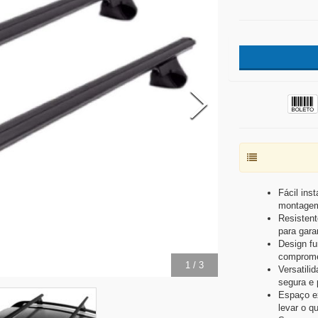
Fácil ins
montage
Resistent
para gara
Design fu
compromet
2
/
3
Versatili
segura e 
Espaço ex
levar o q