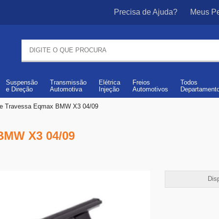
Precisa de Ajuda?
Meus Pe
Suspensão
Transmissão
Elétrica
Freios
Todos
e
Direção
Automotiva
Injeção
Automotivos
Departament
e Travessa Eqmax BMW X3 04/09
MW X3 04/09
Disp