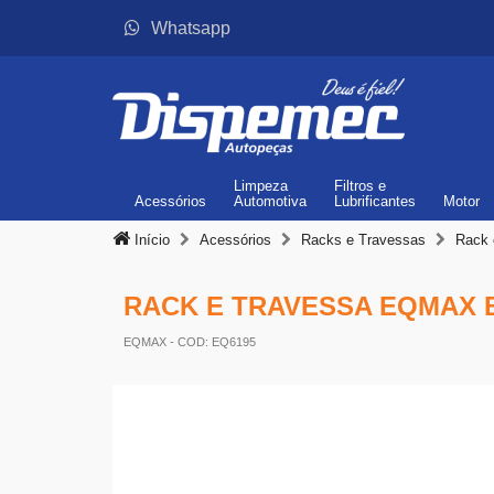
Whatsapp
Limpeza
Filtros
e
Acessórios
Automotiva
Lubrificantes
Motor
Início
Acessórios
Racks e Travessas
Rack 
RACK E TRAVESSA EQMAX B
EQMAX
- COD: EQ6195