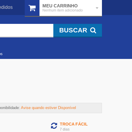
MEU CARRINHO
didos
Nenhum item adicionado
BUSCAR
os
onibilidade:
Avise quando estiver Disponível
TROCA FÁCIL
7 dias