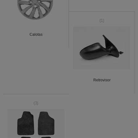
(1)
Calotas
Retrovisor
(3)