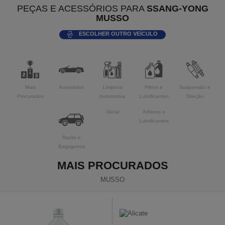
PEÇAS E ACESSÓRIOS PARA
SSANG-YONG
MUSSO
ESCOLHER OUTRO VEÍCULO
Mais
Acessórios
Limpeza
Filtros e
Suspensão e
Procurados
Automotiva
Lubrificantes
Direção
Geral
Aditivos e
Lubrificantes
Racks e
Bagageiros
MAIS PROCURADOS
MUSSO