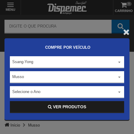
0
MENU
CARRINHO
COMPRE POR VEÍCULO
Ssang-Yong
Musso
Selecione o Ano
VER PRODUTOS
Início
Musso