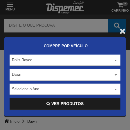
0
MENU
CARRINHO
COMPRE POR VEÍCULO
Rolls-Royce
Dawn
Selecione o Ano
VER PRODUTOS
Início
Dawn