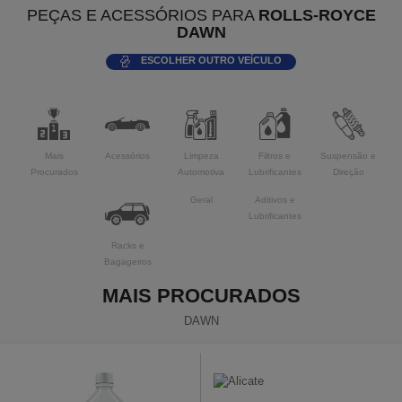
PEÇAS E ACESSÓRIOS PARA
ROLLS-ROYCE
DAWN
ESCOLHER OUTRO VEÍCULO
Mais
Acessórios
Limpeza
Filtros e
Suspensão e
Procurados
Automotiva
Lubrificantes
Direção
Geral
Aditivos e
Lubrificantes
Racks e
Bagageiros
MAIS PROCURADOS
DAWN