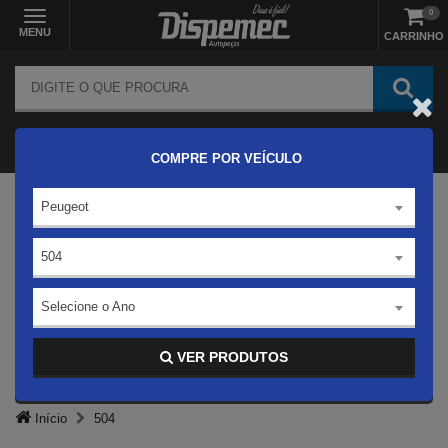
0
MENU
CARRINHO
COMPRE POR VEÍCULO
Peugeot
504
Selecione o Ano
VER PRODUTOS
Início
504