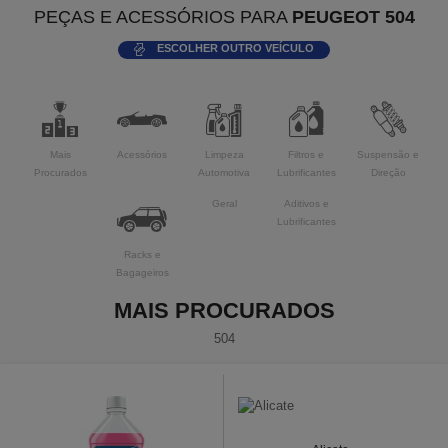
PEÇAS E ACESSÓRIOS PARA
PEUGEOT 504
ESCOLHER OUTRO VEÍCULO
Mais
Acessórios
Limpeza
Filtros e
Suspensão e
Procurados
Automotiva
Lubrificantes
Direção
Geral
Aditivos e
Lubrificantes
Racks e
Bagageiros
MAIS PROCURADOS
504