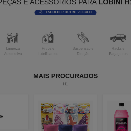
PEÇAS E ACESSÓRIOS PARA
LOBINI H
ESCOLHER OUTRO VEÍCULO
Limpeza
Filtros e
Suspensão e
Racks e
Automotiva
Lubrificantes
Direção
Bagageiros
MAIS PROCURADOS
H1
te