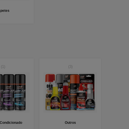
apetes
(1)
(3)
 Condicionado
Outros