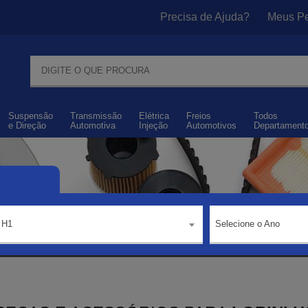
Precisa de Ajuda?
Meus Pe
Suspensão
Transmissão
Elétrica
Freios
Todos
e
Direção
Automotiva
Injeção
Automotivos
Departament
H1
Selecione o Ano