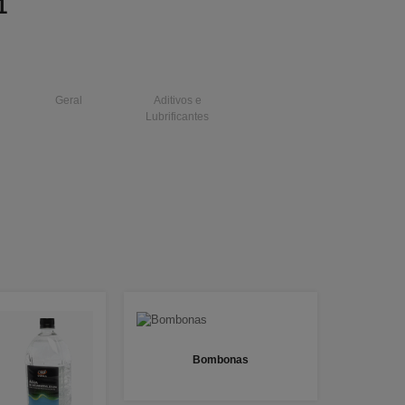
1
Geral
Aditivos e
Lubrificantes
Bombonas