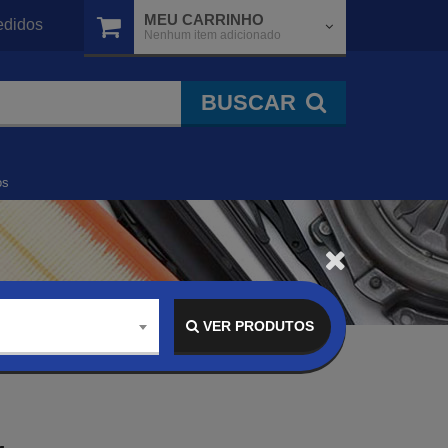
MEU CARRINHO
didos
Nenhum item adicionado
BUSCAR
os
VER PRODUTOS