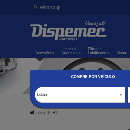
Whatsapp
Limpeza
Filtros
e
Acessórios
Automotiva
Lubrificantes
Motor
COMPRE POR VEÍCULO
Lobini
Início
H1