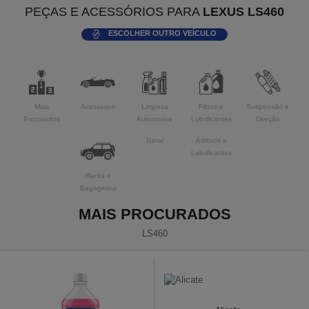
PEÇAS E ACESSÓRIOS PARA
LEXUS LS460
ESCOLHER OUTRO VEÍCULO
Mais
Acessórios
Limpeza
Filtros e
Suspensão e
Procurados
Automotiva
Lubrificantes
Direção
Geral
Aditivos e
Lubrificantes
Racks e
Bagageiros
MAIS PROCURADOS
LS460