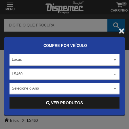
0
MENU
CARRINHO
COMPRE POR VEÍCULO
Lexus
LS460
Selecione o Ano
VER PRODUTOS
Início
LS460