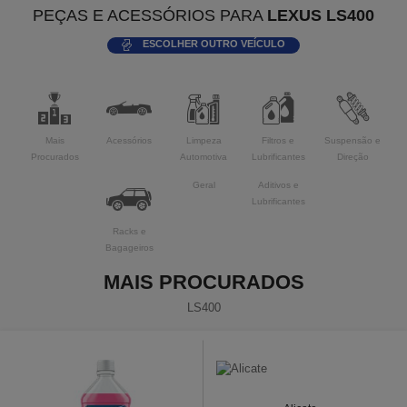
PEÇAS E ACESSÓRIOS PARA
LEXUS LS400
ESCOLHER OUTRO VEÍCULO
Mais
Acessórios
Limpeza
Filtros e
Suspensão e
Procurados
Automotiva
Lubrificantes
Direção
Geral
Aditivos e
Lubrificantes
Racks e
Bagageiros
MAIS PROCURADOS
LS400