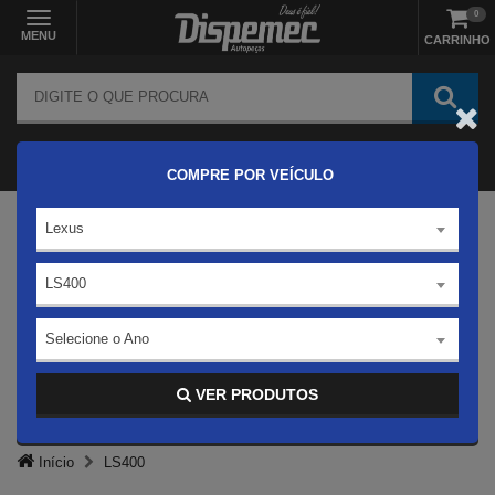
0
MENU
CARRINHO
COMPRE POR VEÍCULO
Lexus
LS400
Selecione o Ano
VER PRODUTOS
Início
LS400