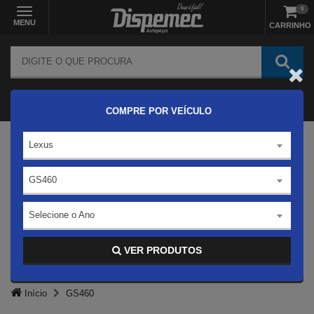
0
MENU
CARRINHO
COMPRE POR VEÍCULO
Lexus
GS460
Selecione o Ano
VER PRODUTOS
Início
GS460