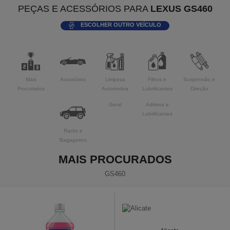
PEÇAS E ACESSÓRIOS PARA
LEXUS GS460
ESCOLHER OUTRO VEÍCULO
Mais
Acessórios
Limpeza
Filtros e
Suspensão e
Procurados
Automotiva
Lubrificantes
Direção
Geral
Aditivos e
Lubrificantes
Racks e
Bagageiros
MAIS PROCURADOS
GS460