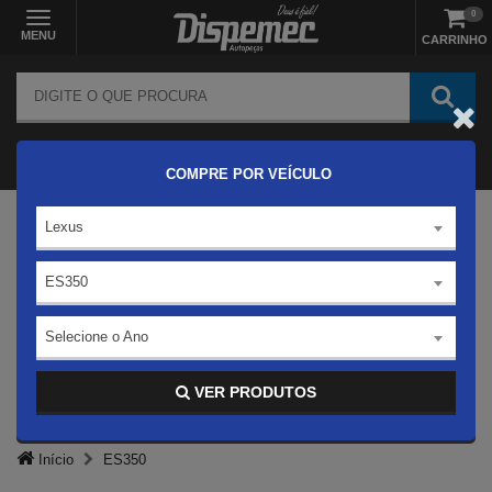
0
MENU
CARRINHO
COMPRE POR VEÍCULO
Lexus
ES350
Selecione o Ano
VER PRODUTOS
Início
ES350