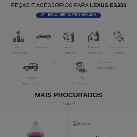
PEÇAS E ACESSÓRIOS PARA
LEXUS ES350
ESCOLHER OUTRO VEÍCULO
Mais
Acessórios
Limpeza
Filtros e
Suspensão e
Procurados
Automotiva
Lubrificantes
Direção
Geral
Aditivos e
Lubrificantes
Racks e
Freios
Bagageiros
Automotivos
MAIS PROCURADOS
ES350