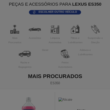
PEÇAS E ACESSÓRIOS PARA
LEXUS ES350
ESCOLHER OUTRO VEÍCULO
Mais
Acessórios
Limpeza
Filtros e
Suspensão e
Procurados
Automotiva
Lubrificantes
Direção
Geral
Aditivos e
Lubrificantes
Racks e
Freios
Bagageiros
Automotivos
MAIS PROCURADOS
ES350