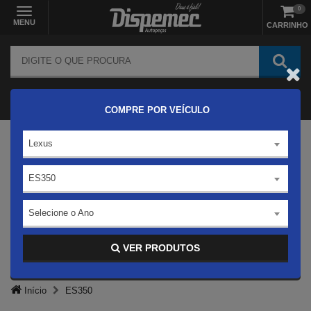
0
MENU
CARRINHO
COMPRE POR VEÍCULO
Lexus
ES350
Selecione o Ano
VER PRODUTOS
Início
ES350