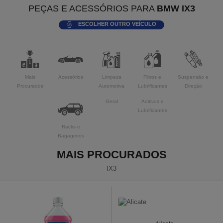
PEÇAS E ACESSÓRIOS PARA
BMW IX3
ESCOLHER OUTRO VEÍCULO
Mais
Acessórios
Limpeza
Filtros e
Suspensão e
Procurados
Automotiva
Lubrificantes
Direção
Geral
Aditivos e
Lubrificantes
Racks e
Bagageiros
MAIS PROCURADOS
IX3