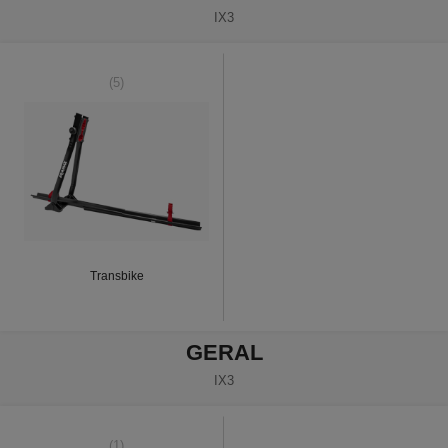
IX3
(5)
Transbike
GERAL
IX3
(1)