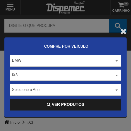
0
MENU
CARRINHO
COMPRE POR VEÍCULO
BMW
iX3
Selecione o Ano
VER PRODUTOS
Início
iX3