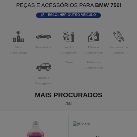
PEÇAS E ACESSÓRIOS PARA
BMW 750I
ESCOLHER OUTRO VEÍCULO
Mais
Acessórios
Limpeza
Filtros e
Suspensão e
Procurados
Automotiva
Lubrificantes
Direção
Geral
Aditivos e
Lubrificantes
Racks e
Bagageiros
MAIS PROCURADOS
750I