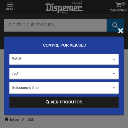
0
MENU
CARRINHO
COMPRE POR VEÍCULO
BMW
750i
Selecione o Ano
VER PRODUTOS
Início
750i