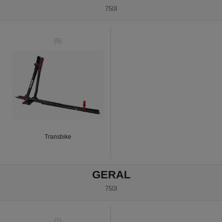
750I
(5)
Transbike
GERAL
750I
(1)