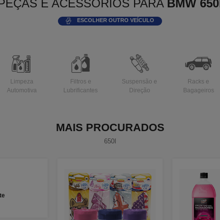
PEÇAS E ACESSÓRIOS PARA
BMW 650
ESCOLHER OUTRO VEÍCULO
Limpeza
Filtros e
Suspensão e
Racks e
Automotiva
Lubrificantes
Direção
Bagageiros
MAIS PROCURADOS
650I
te