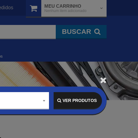
MEU CARRINHO
didos
Nenhum item adicionado
BUSCAR
os
VER PRODUTOS