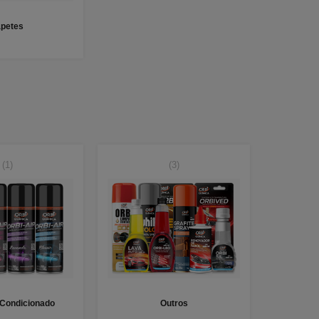
apetes
(1)
(3)
 Condicionado
Outros