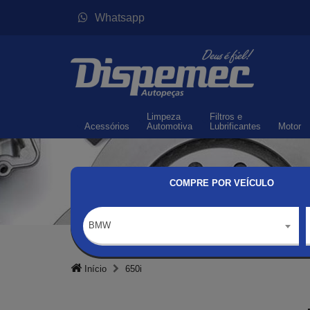
Whatsapp
Limpeza
Filtros
e
Acessórios
Automotiva
Lubrificantes
Motor
COMPRE POR VEÍCULO
BMW
Início
650i