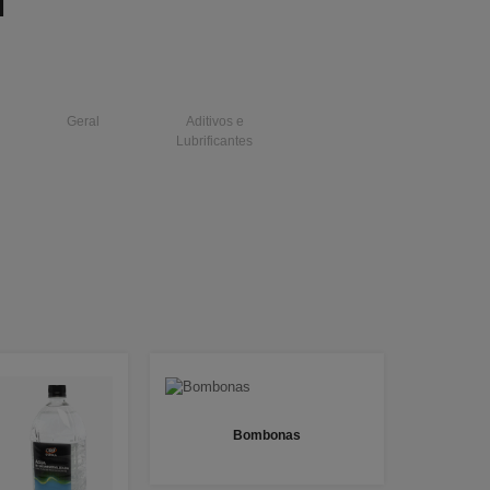
I
Geral
Aditivos e
Lubrificantes
Bombonas