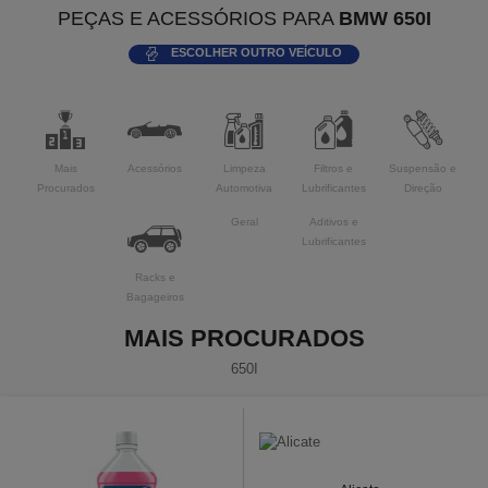
PEÇAS E ACESSÓRIOS PARA
BMW 650I
ESCOLHER OUTRO VEÍCULO
Mais
Acessórios
Limpeza
Filtros e
Suspensão e
Procurados
Automotiva
Lubrificantes
Direção
Geral
Aditivos e
Lubrificantes
Racks e
Bagageiros
MAIS PROCURADOS
650I