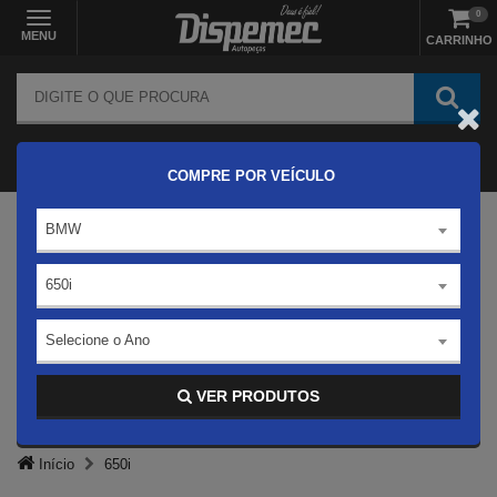
0
MENU
CARRINHO
COMPRE POR VEÍCULO
BMW
650i
Selecione o Ano
VER PRODUTOS
Início
650i