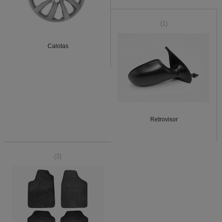
(1)
Calotas
Retrovisor
(3)