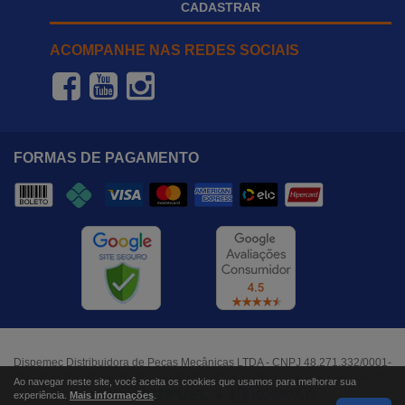
CADASTRAR
ACOMPANHE NAS REDES SOCIAIS
FORMAS DE PAGAMENTO
Dispemec Distribuidora de Peças Mecânicas LTDA - CNPJ 48.271.332/0001-
37 - Rua Paraibuna, nº 640, Jardim São Dimas - São José dos Campos, SP
Ao navegar neste site, você aceita os cookies que usamos para melhorar sua
experiência.
Mais informações
.