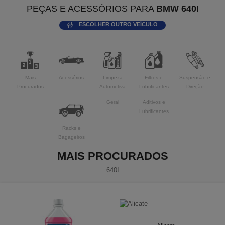
PEÇAS E ACESSÓRIOS PARA
BMW 640I
ESCOLHER OUTRO VEÍCULO
Mais
Acessórios
Limpeza
Filtros e
Suspensão e
Procurados
Automotiva
Lubrificantes
Direção
Geral
Aditivos e
Lubrificantes
Racks e
Bagageiros
MAIS PROCURADOS
640I