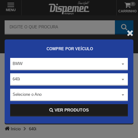
0
MENU
CARRINHO
COMPRE POR VEÍCULO
BMW
640i
Selecione o Ano
VER PRODUTOS
Início
640i