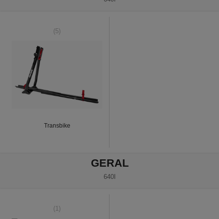
(5)
Transbike
GERAL
640I
(1)