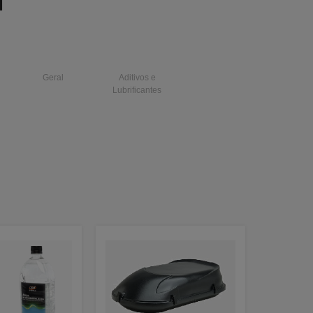
I
Geral
Aditivos e
Lubrificantes