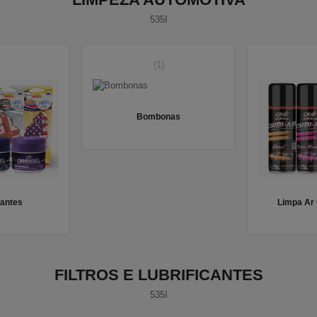
535I
(1)
Bombonas
antes
Limpa Ar
FILTROS E LUBRIFICANTES
535I