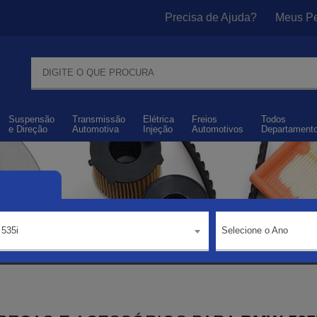
Precisa de Ajuda?
Meus Pe
Suspensão
Transmissão
Elétrica
Freios
Todos
e
Direção
Automotiva
Injeção
Automotivos
Departament
535i
Selecione o Ano