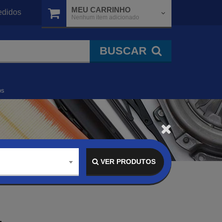
MEU CARRINHO
didos
Nenhum item adicionado
BUSCAR
os
VER PRODUTOS