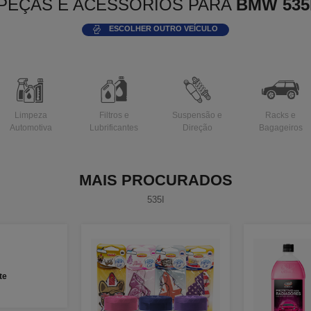
PEÇAS E ACESSÓRIOS PARA
BMW 535
ESCOLHER OUTRO VEÍCULO
Limpeza
Filtros e
Suspensão e
Racks e
Automotiva
Lubrificantes
Direção
Bagageiros
MAIS PROCURADOS
535I
te