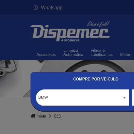
Whatsapp
Limpeza
Filtros
e
Acessórios
Automotiva
Lubrificantes
Motor
COMPRE POR VEÍCULO
BMW
Início
535i