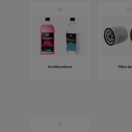
(4)
(1)
Arrefecedores
Filtro d
(2)