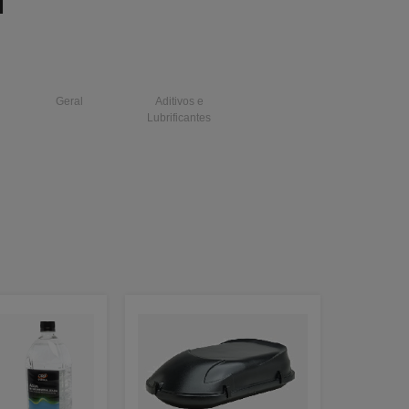
I
Geral
Aditivos e
Lubrificantes