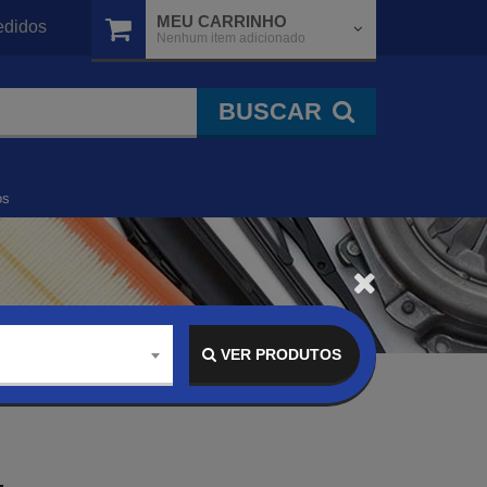
MEU CARRINHO
didos
Nenhum item adicionado
BUSCAR
os
VER PRODUTOS