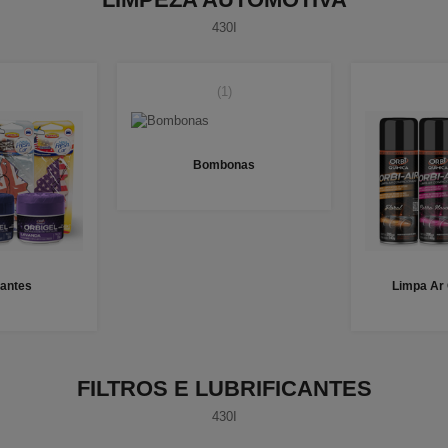
430I
(1)
Bombonas
antes
Limpa Ar
FILTROS E LUBRIFICANTES
430I