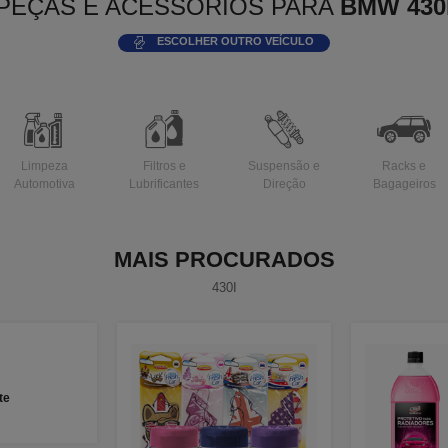
PEÇAS E ACESSÓRIOS PARA
BMW 430
ESCOLHER OUTRO VEÍCULO
Limpeza
Filtros e
Suspensão e
Racks e
Automotiva
Lubrificantes
Direção
Bagageiros
MAIS PROCURADOS
430I
te