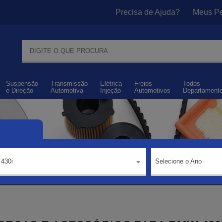
Precisa de Ajuda?
Meus Pe
Suspensão
Transmissão
Elétrica
Freios
Todos
e
Direção
Automotiva
Injeção
Automotivos
Departament
430i
Selecione o Ano