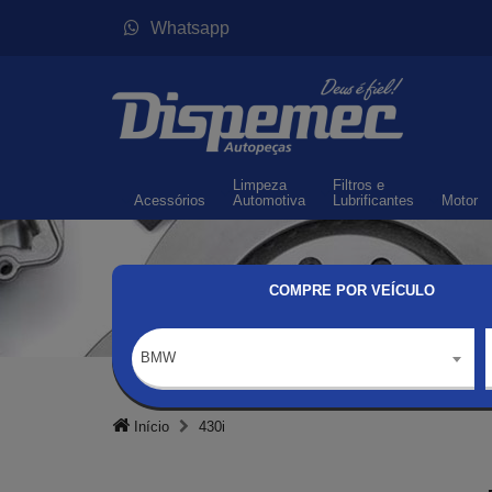
Whatsapp
Limpeza
Filtros
e
Acessórios
Automotiva
Lubrificantes
Motor
COMPRE POR VEÍCULO
BMW
Início
430i