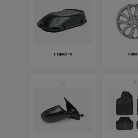
Bagageiro
Calot
(1)
(3)