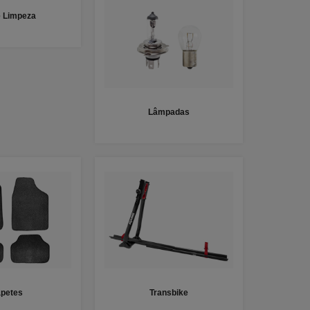
e Limpeza
Lâmpadas
apetes
Transbike