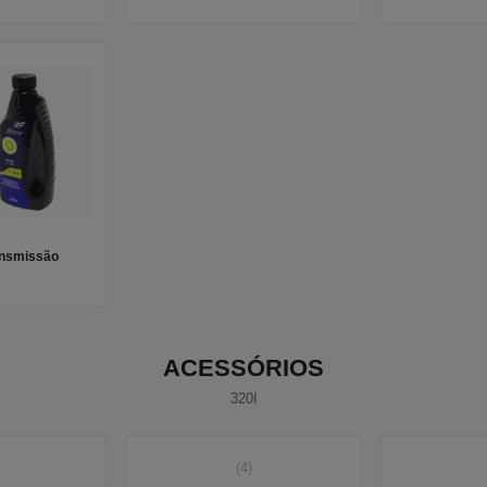
ansmissão
ACESSÓRIOS
320I
(4)