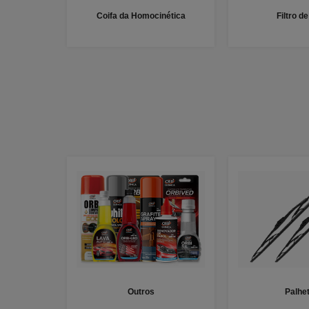
Coifa da Homocinética
Filtro d
Outros
Palhe