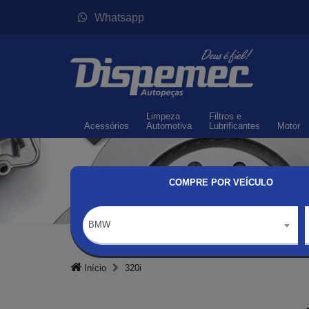
Whatsapp
Limpeza
Filtros
e
Acessórios
Automotiva
Lubrificantes
Motor
COMPRE POR VEÍCULO
BMW
Início
320i