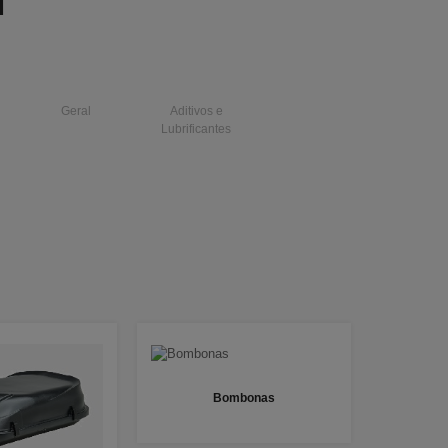
I
Geral
Aditivos e
Lubrificantes
Bombonas