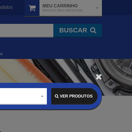
MEU CARRINHO
didos
Nenhum item adicionado
BUSCAR
os
VER PRODUTOS