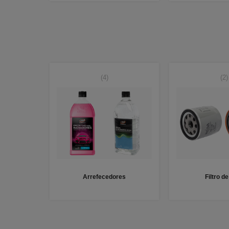
(4)
(2)
Arrefecedores
Filtro d