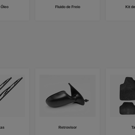
e Óleo
Fluido de Freio
Kit d
tas
Retrovisor
T