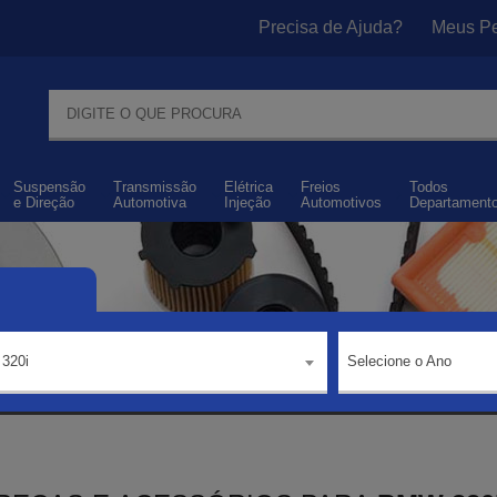
Precisa de Ajuda?
Meus Pe
Suspensão
Transmissão
Elétrica
Freios
Todos
e
Direção
Automotiva
Injeção
Automotivos
Departament
320i
Selecione o Ano