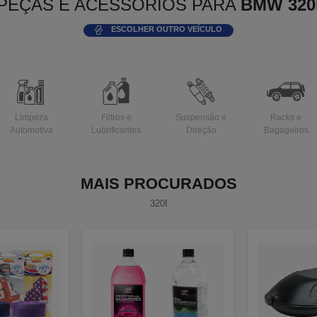
PEÇAS E ACESSÓRIOS PARA
BMW 320
ESCOLHER OUTRO VEÍCULO
Limpeza
Filtros e
Suspensão e
Racks e
Automotiva
Lubrificantes
Direção
Bagageiros
MAIS PROCURADOS
320I