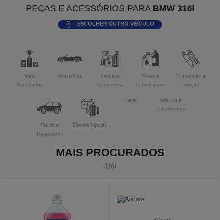
PEÇAS E ACESSÓRIOS PARA
BMW 316I
ESCOLHER OUTRO VEÍCULO
Mais
Acessórios
Limpeza
Filtros e
Suspensão e
Procurados
Automotiva
Lubrificantes
Direção
Geral
Aditivos e
Lubrificantes
Racks e
Elétrica Injeção
Bagageiros
MAIS PROCURADOS
316I