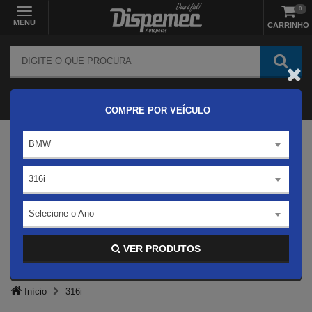
0
MENU
CARRINHO
COMPRE POR VEÍCULO
BMW
316i
Selecione o Ano
VER PRODUTOS
Início
316i