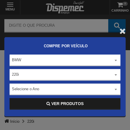
0
MENU
CARRINHO
COMPRE POR VEÍCULO
BMW
220i
Selecione o Ano
VER PRODUTOS
Início
220i