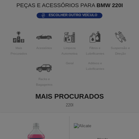
PEÇAS E ACESSÓRIOS PARA
BMW 220I
ESCOLHER OUTRO VEÍCULO
Mais
Acessórios
Limpeza
Filtros e
Suspensão e
Procurados
Automotiva
Lubrificantes
Direção
Geral
Aditivos e
Lubrificantes
Racks e
Bagageiros
MAIS PROCURADOS
220I