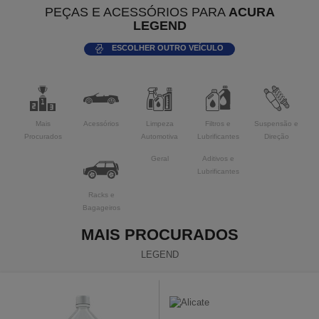
PEÇAS E ACESSÓRIOS PARA
ACURA
LEGEND
ESCOLHER OUTRO VEÍCULO
Mais
Acessórios
Limpeza
Filtros e
Suspensão e
Procurados
Automotiva
Lubrificantes
Direção
Geral
Aditivos e
Lubrificantes
Racks e
Bagageiros
MAIS PROCURADOS
LEGEND