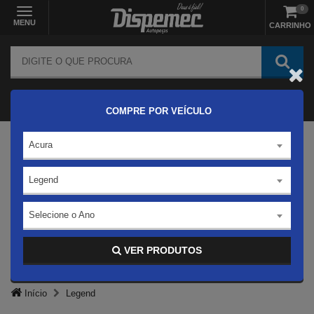
0
MENU
CARRINHO
COMPRE POR VEÍCULO
Acura
Legend
Selecione o Ano
VER PRODUTOS
Início
Legend