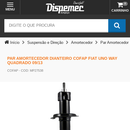
0
MENU
CARRINHO
Temos outras opções mais
adequadas
Início
Suspensão e Direção
Amortecedor
Par Amortecedor
PAR AMORTECEDOR DIANTEIRO COFAP FIAT UNO WAY
QUADRADO 09/13
COFAP
- COD: MP27538