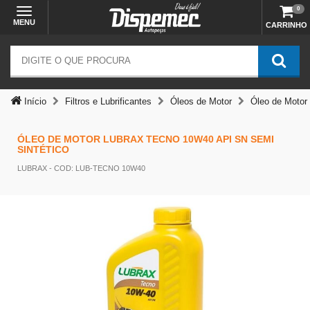
0
MENU
CARRINHO
Temos outras opções mais
adequadas
Início
Filtros e Lubrificantes
Óleos de Motor
Óleo de Motor
ÓLEO DE MOTOR LUBRAX TECNO 10W40 API SN SEMI
SINTÉTICO
LUBRAX
- COD: LUB-TECNO 10W40