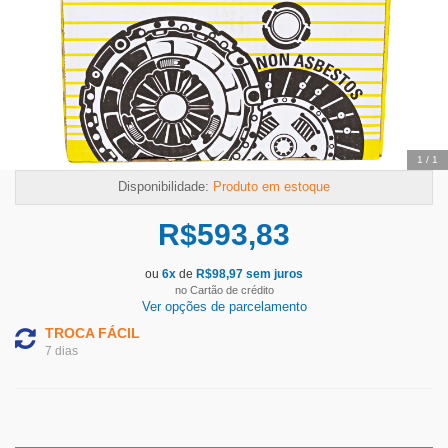
Temos outras opções mais
adequadas
1
/
1
Disponibilidade:
Produto em estoque
R$
593,83
ou
6
x
de
R$
98,97
sem juros
no Cartão de crédito
Ver opções de parcelamento
TROCA FÁCIL
7 dias