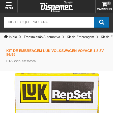
0
MENU
CARRINHO
Início
Transmissão Automotiva
Kit de Embreagem
Kit de 
KIT DE EMBREAGEM LUK VOLKSWAGEN VOYAGE 1.8 8V
86/95
LUK
- COD: 621300300