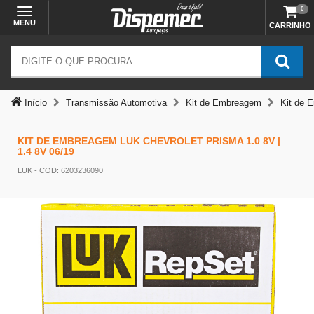
0
MENU
CARRINHO
Início
Transmissão Automotiva
Kit de Embreagem
Kit de 
KIT DE EMBREAGEM LUK CHEVROLET PRISMA 1.0 8V |
1.4 8V 06/19
LUK
- COD: 6203236090