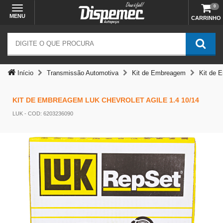
0
MENU
CARRINHO
Início
Transmissão Automotiva
Kit de Embreagem
Kit de 
KIT DE EMBREAGEM LUK CHEVROLET AGILE 1.4 10/14
LUK
- COD: 6203236090
Temos outras opções mais
adequadas