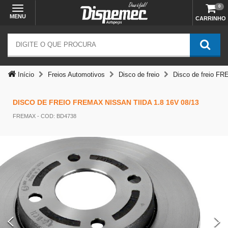
0
MENU
CARRINHO
Início
Freios Automotivos
Disco de freio
Disco de freio FR
DISCO DE FREIO FREMAX NISSAN TIIDA 1.8 16V 08/13
Temos outras opções mais
FREMAX
- COD: BD4738
adequadas