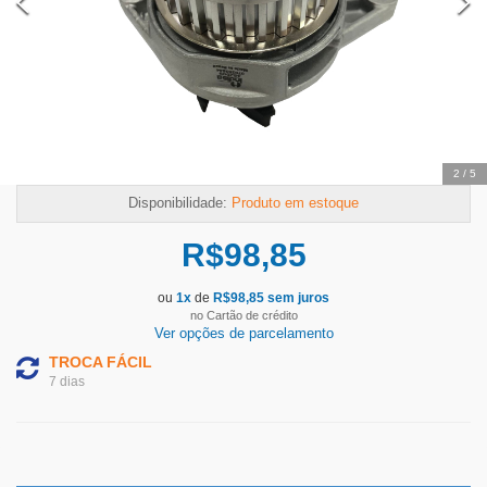
Temos outras opções mais
adequadas
2
/
5
Disponibilidade:
Produto em estoque
R$
98,85
ou
1
x
de
R$
98,85
sem juros
no Cartão de crédito
Ver opções de parcelamento
TROCA FÁCIL
7 dias