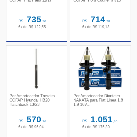
COFAP Fiat Palio 11/17
COFAP Ford Courier 97/13
735
714
R$
R$
,30
,78
6x de
R$
122,55
6x de
R$
119,13
Par Amortecedor Traseiro
Par Amortecedor Dianteiro
COFAP Hyundai HB20
NAKATA para Fiat Linea 1.8
Hatchback 13/23
1.9 16V...
570
1.051
R$
R$
,26
,80
6x de
R$
95,04
6x de
R$
175,30