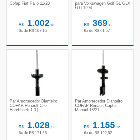
Cofap Fiat Palio 11/20
para Volkswagen Golf GL GLX
GTI 1994...
1.002
369
R$
R$
,89
,40
6x de
R$
167,15
6x de
R$
61,57
Par Amortecedor Dianteiro
Par Amortecedor Dianteiro
COFAP Renault Clio
COFAP Renault Captur
Hatchback 1.0 |...
Manual 18/21
1.028
1.155
R$
R$
,10
,12
6x de
R$
171,35
6x de
R$
192,52