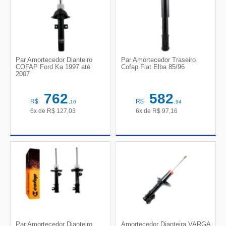
Par Amortecedor Dianteiro
Par Amortecedor Traseiro
COFAP Ford Ka 1997 até
Cofap Fiat Elba 85/96
2007
762
582
R$
R$
,16
,94
6x de
R$
127,03
6x de
R$
97,16
Par Amortecedor Dianteiro
Amortecedor Dianteira VARGA