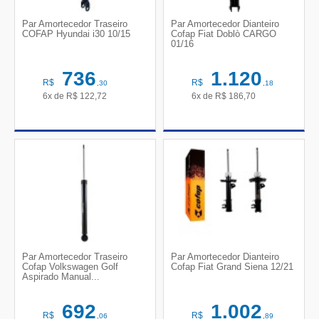
Par Amortecedor Traseiro
Par Amortecedor Dianteiro
COFAP Hyundai i30 10/15
Cofap Fiat Doblò CARGO
01/16
736
1.120
R$
R$
,30
,18
6x de
R$
122,72
6x de
R$
186,70
Par Amortecedor Traseiro
Par Amortecedor Dianteiro
Cofap Volkswagen Golf
Cofap Fiat Grand Siena 12/21
Aspirado Manual...
692
1.002
R$
R$
,06
,89