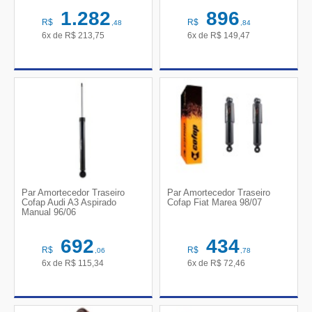
1.282
896
R$
R$
,48
,84
6x de
R$
213,75
6x de
R$
149,47
Par Amortecedor Traseiro
Par Amortecedor Traseiro
Cofap Audi A3 Aspirado
Cofap Fiat Marea 98/07
Manual 96/06
692
434
R$
R$
,06
,78
6x de
R$
115,34
6x de
R$
72,46