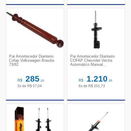
Par Amortecedor Dianteiro
Par Amortecedor Dianteiro
Cofap Volkswagen Brasilia
COFAP Chevrolet Vectra
73/82
Automático Manual...
285
1.210
R$
R$
,20
,35
5x de
R$
57,04
6x de
R$
201,73