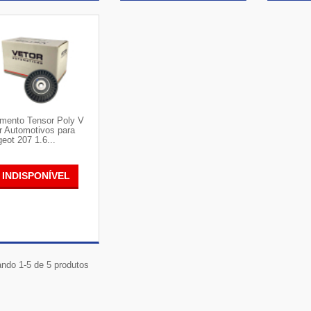
VER DETALHES
VER DETALHES
VE
mento Tensor Poly V
r Automotivos para
eot 207 1.6...
INDISPONÍVEL
VER DETALHES
ndo 1-5 de 5 produtos