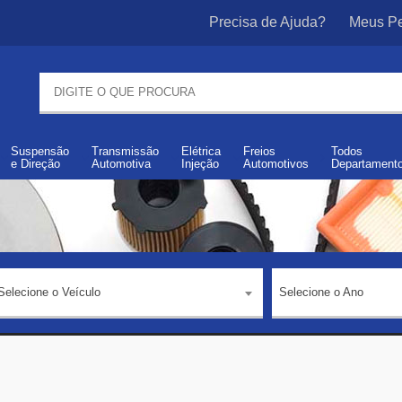
Precisa de Ajuda?
Meus Pe
Suspensão
Transmissão
Elétrica
Freios
Todos
e
Direção
Automotiva
Injeção
Automotivos
Departament
Selecione o Veículo
Selecione o Ano