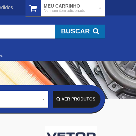
MEU CARRINHO
didos
Nenhum item adicionado
BUSCAR
os
VER PRODUTOS