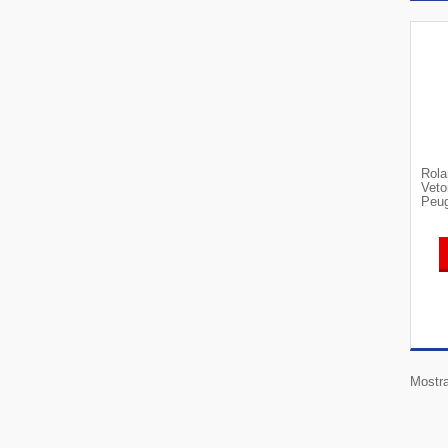
Rola
Veto
Peug
Mostra