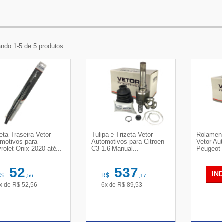
ndo 1-5 de 5 produtos
eta Traseira Vetor
Tulipa e Trizeta Vetor
Rolament
motivos para
Automotivos para Citroen
Vetor Au
rolet Onix 2020 até...
C3 1.6 Manual...
Peugeot 
52
537
IN
R$
R$
,56
,17
x de
R$
52,56
6x de
R$
89,53