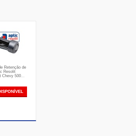
de Retenção de
c Resolit
t Chevy 500...
DISPONÍVEL
R DETALHES