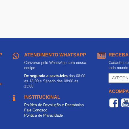
P
ATENDIMENTO WHATSAPP
RECEBA
Converse pelo WhatsApp com nossa
Cadastre-se 
equipe
todo mundo
De segunda a sexta-feira
das 08:00
às 18:00 e Sábado das 08:00 às
00
13:00.
ACOMPA
INSTITUCIONAL
Política de Devolução e Reembolso
Fale Conosco
Política de Privacidade