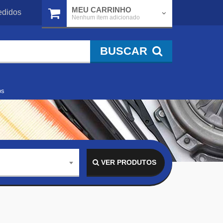
MEU CARRINHO
didos
Nenhum item adicionado
BUSCAR
os
VER PRODUTOS