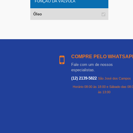
FUNÇÃO DA VÁLVULA
Óleo
COMPRE PELO WHATSAP
Fale com um de nossos
especialistas.
(12) 2139-5822
São José dos Campos
Horário 08:00 às 18:00 e Sábado das 08:
às 13:00