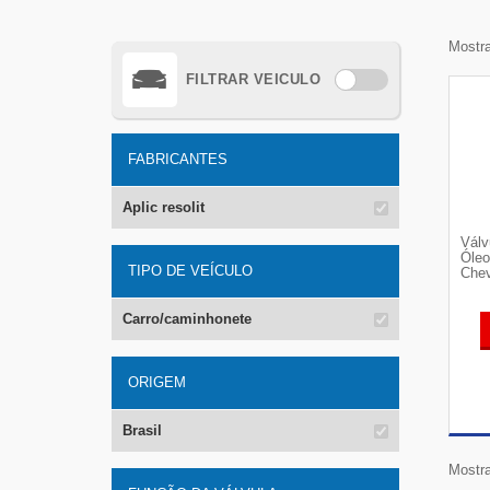
Mostra
FILTRAR VEICULO
FABRICANTES
Aplic resolit
Válv
Óleo
TIPO DE VEÍCULO
Chev
Carro/caminhonete
ORIGEM
Brasil
Mostra