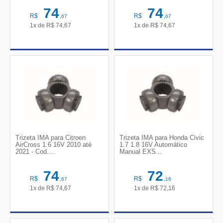
74
74
R$
R$
,67
,67
1x de
R$
74,67
1x de
R$
74,67
Trizeta IMA para Citroen
Trizeta IMA para Honda Civic
AirCross 1.6 16V 2010 até
1.7 1.8 16V Automático
2021 - Cod....
Manual EXS...
74
72
R$
R$
,67
,16
1x de
R$
74,67
1x de
R$
72,16