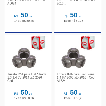
1.4 8V 2008 até 2020 - Cod.
1.3 1.6 16V 1.4 8V 2002 até
AL624
2016...
50
50
R$
R$
,26
,26
1x de
R$
50,26
1x de
R$
50,26
Trizeta IMA para Fiat Strada
Trizeta IMA para Fiat Siena
1.3 1.4 8V 2014 até 2026 -
1.4 8V 2009 até 2016 - Cod.
Cod....
AL624
50
50
R$
R$
,26
,26
1x de
R$
50,26
1x de
R$
50,26