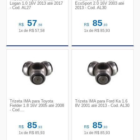
Logan 1.0 16V 2013 até 2017
EcoSport 2.0 16V 2003 até
- Cod. AL27
2013 - Cod. AL30
57
85
R$
R$
,58
,93
1x de
R$
57,58
1x de
R$
85,93
Trizeta IMA para Toyota
Trizeta IMA para Ford Ka 1.6
Fielder 1.8 16V 2005 até 2008
8V 2001 até 2013 - Cod. AL30
- Cod....
85
85
R$
R$
,93
,93
1x de
R$
85,93
1x de
R$
85,93