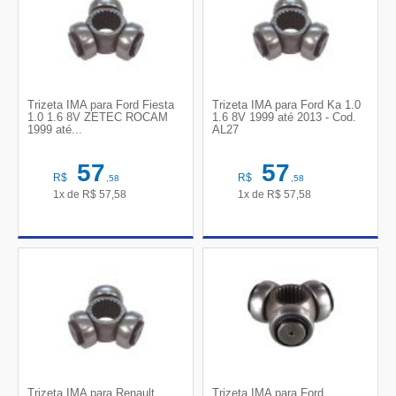
Trizeta IMA para Ford Fiesta
Trizeta IMA para Ford Ka 1.0
1.0 1.6 8V ZETEC ROCAM
1.6 8V 1999 até 2013 - Cod.
1999 até...
AL27
57
57
R$
R$
,58
,58
1x de
R$
57,58
1x de
R$
57,58
Trizeta IMA para Renault
Trizeta IMA para Ford