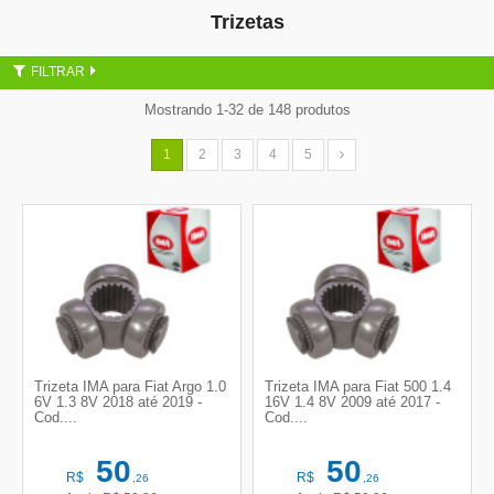
Trizetas
FILTRAR
Mostrando 1-32 de 148 produtos
1
2
3
4
5
Trizeta IMA para Fiat Argo 1.0
Trizeta IMA para Fiat 500 1.4
6V 1.3 8V 2018 até 2019 -
16V 1.4 8V 2009 até 2017 -
Cod....
Cod....
50
50
R$
R$
,26
,26