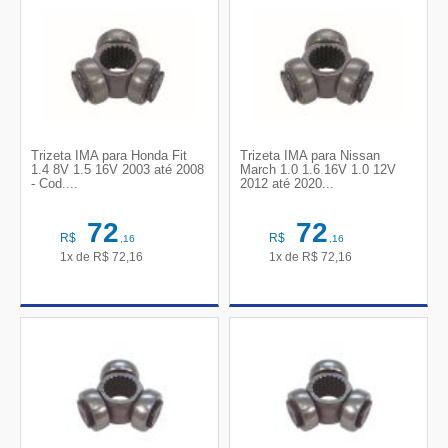
Trizeta IMA para Honda Fit
Trizeta IMA para Nissan
1.4 8V 1.5 16V 2003 até 2008
March 1.0 1.6 16V 1.0 12V
- Cod....
2012 até 2020...
72
72
R$
R$
,16
,16
1x de
R$
72,16
1x de
R$
72,16