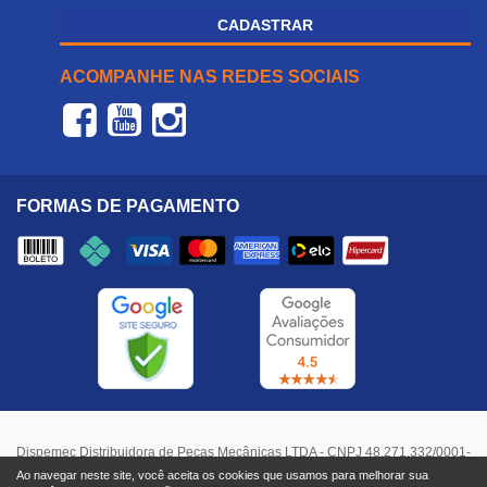
CADASTRAR
ACOMPANHE NAS REDES SOCIAIS
FORMAS DE PAGAMENTO
Dispemec Distribuidora de Peças Mecânicas LTDA - CNPJ 48.271.332/0001-
37 - Rua Paraibuna, nº 640, Jardim São Dimas - São José dos Campos, SP
Ao navegar neste site, você aceita os cookies que usamos para melhorar sua