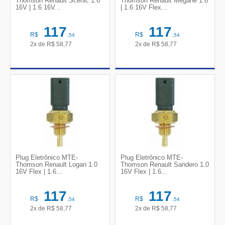
Thomson Renault Scénic 1.6
Thomson Renault Mégane 1.6
16V | 1.6 16V...
| 1.6 16V Flex...
117
117
R$
R$
,54
,54
2x de
R$
58,77
2x de
R$
58,77
Plug Eletrônico MTE-
Plug Eletrônico MTE-
Thomson Renault Logan 1.0
Thomson Renault Sandero 1.0
16V Flex | 1.6...
16V Flex | 1.6...
117
117
R$
R$
,54
,54
2x de
R$
58,77
2x de
R$
58,77