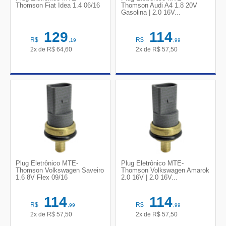
Thomson Fiat Idea 1.4 06/16
Thomson Audi A4 1.8 20V
Gasolina | 2.0 16V...
129
114
R$
R$
,19
,99
2x de
R$
64,60
2x de
R$
57,50
Plug Eletrônico MTE-
Plug Eletrônico MTE-
Thomson Volkswagen Saveiro
Thomson Volkswagen Amarok
1.6 8V Flex 09/16
2.0 16V | 2.0 16V...
114
114
R$
R$
,99
,99
2x de
R$
57,50
2x de
R$
57,50