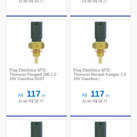
2x de
R$
58,77
2x de
R$
58,77
Plug Eletrônico MTE-
Plug Eletrônico MTE-
Thomson Peugeot 206 1.0
Thomson Renault Kangoo 1.0
16V Gasolina 01/07
16V Gasolina |...
117
117
R$
R$
,54
,54
2x de
R$
58,77
2x de
R$
58,77