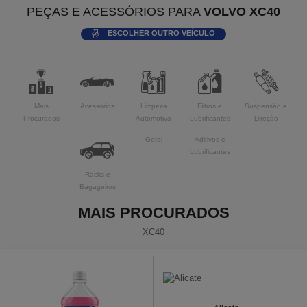
PEÇAS E ACESSÓRIOS PARA
VOLVO XC40
ESCOLHER OUTRO VEÍCULO
Mais
Acessórios
Limpeza
Filtros e
Suspensão e
Procurados
Automotiva
Lubrificantes
Direção
Geral
Aditivos e
Lubrificantes
Racks e
Bagageiros
MAIS PROCURADOS
XC40