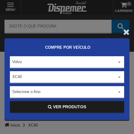
0
MENU
CARRINHO
COMPRE POR VEÍCULO
Volvo
XC40
Selecione o Ano
VER PRODUTOS
Início
XC40