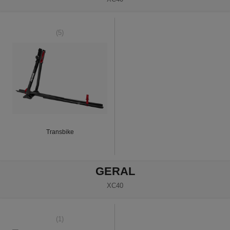
(5)
Transbike
GERAL
XC40
(1)