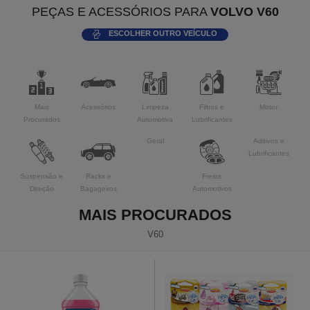
PEÇAS E ACESSÓRIOS PARA
VOLVO V60
ESCOLHER OUTRO VEÍCULO
Mais
Acessórios
Limpeza
Filtros e
Motor
Procurados
Automotiva
Lubrificantes
Geral
Aditivos e
Lubrificantes
Suspensão e
Racks e
Freios
Direção
Bagageiros
Automotivos
MAIS PROCURADOS
V60