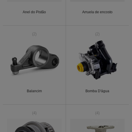
Anel do Pistão
Arruela de encosto
(2)
(2)
Balancim
Bomba D'água
(4)
(4)