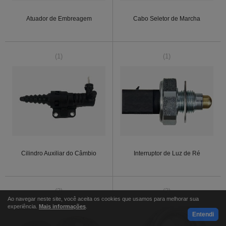
Atuador de Embreagem
Cabo Seletor de Marcha
(1)
(1)
Cilindro Auxiliar do Câmbio
Interruptor de Luz de Ré
(2)
(2)
Ao navegar neste site, você aceita os cookies que usamos para melhorar sua
experiência.
Mais informações
.
Entendi