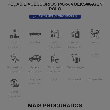
PEÇAS E ACESSÓRIOS PARA
VOLKSWAGEN
POLO
ESCOLHER OUTRO VEÍCULO
Mais
Acessórios
Limpeza
Filtros e
Motor
Procurados
Automotiva
Lubrificantes
Geral
Suspensão e
Racks e
Transmissão
Elétrica Injeção
Direção
Bagageiros
Automotiva
Aditivos e
Ignição
Transmissão
Suspensão
Lubrificantes
Freios
Automotivos
MAIS PROCURADOS