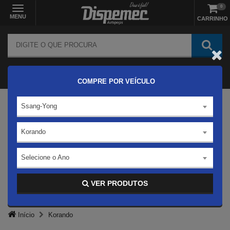
0
MENU
CARRINHO
COMPRE POR VEÍCULO
Ssang-Yong
Korando
Selecione o Ano
VER PRODUTOS
Início
Korando