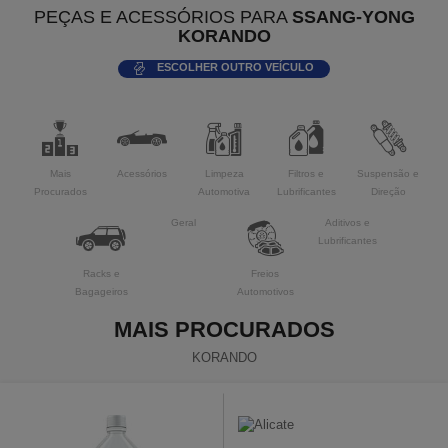
PEÇAS E ACESSÓRIOS PARA
SSANG-YONG
KORANDO
ESCOLHER OUTRO VEÍCULO
Mais
Acessórios
Limpeza
Filtros e
Suspensão e
Procurados
Automotiva
Lubrificantes
Direção
Geral
Aditivos e
Lubrificantes
Racks e
Freios
Bagageiros
Automotivos
MAIS PROCURADOS
KORANDO