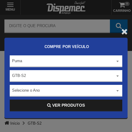
0
MENU
CARRINHO
COMPRE POR VEÍCULO
Puma
GTB-S2
Selecione o Ano
VER PRODUTOS
Início
GTB-S2