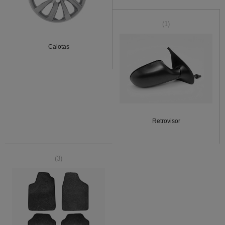
(1)
Calotas
Retrovisor
(3)