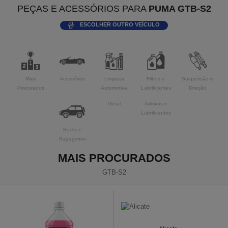
PEÇAS E ACESSÓRIOS PARA
PUMA GTB-S2
ESCOLHER OUTRO VEÍCULO
Mais
Acessórios
Limpeza
Filtros e
Suspensão e
Procurados
Automotiva
Lubrificantes
Direção
Geral
Aditivos e
Lubrificantes
Racks e
Bagageiros
MAIS PROCURADOS
GTB-S2