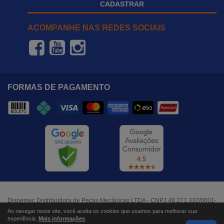
CADASTRAR
ACOMPANHE NAS REDES SOCIAIS
FORMAS DE PAGAMENTO
Dispemec Distribuidora de Peças Mecânicas LTDA - CNPJ 48.271.332/0001-
37 - Rua Paraibuna, nº 640, Jardim São Dimas - São José dos Campos, SP
Ao navegar neste site, você aceita os cookies que usamos para melhorar sua
experiência.
Mais informações
.