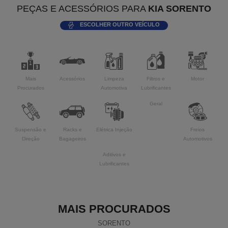
PEÇAS E ACESSÓRIOS PARA
KIA SORENTO
ESCOLHER OUTRO VEÍCULO
Mais
Acessórios
Limpeza
Filtros e
Motor
Procurados
Automotiva
Lubrificantes
Geral
Suspensão e
Racks e
Elétrica Injeção
Freios
Direção
Bagageiros
Automotivos
Aditivos e
Lubrificantes
MAIS PROCURADOS
SORENTO