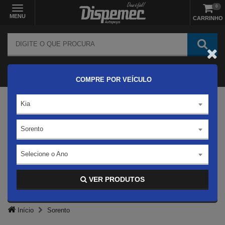
0
MENU
CARRINHO
COMPRE POR VEÍCULO
Kia
Sorento
Selecione o Ano
VER PRODUTOS
Início
Sorento