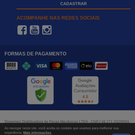
CADASTRAR
ACOMPANHE NAS REDES SOCIAIS
FORMAS DE PAGAMENTO
Dispemec Distribuidora de Peças Mecânicas LTDA - CNPJ 48.271.332/0001-
37 - Rua Paraibuna, nº 640, Jardim São Dimas - São José dos Campos, SP
Ao navegar neste site, você aceita os cookies que usamos para melhorar sua
experiência.
Mais informações
.