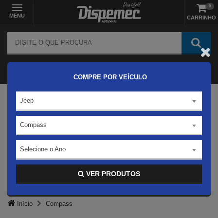
0
MENU
CARRINHO
COMPRE POR VEÍCULO
Jeep
Compass
Selecione o Ano
VER PRODUTOS
Início
Compass