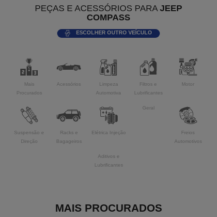
PEÇAS E ACESSÓRIOS PARA
JEEP
COMPASS
ESCOLHER OUTRO VEÍCULO
Mais
Acessórios
Limpeza
Filtros e
Motor
Procurados
Automotiva
Lubrificantes
Geral
Suspensão e
Racks e
Elétrica Injeção
Freios
Direção
Bagageiros
Automotivos
Aditivos e
Lubrificantes
MAIS PROCURADOS