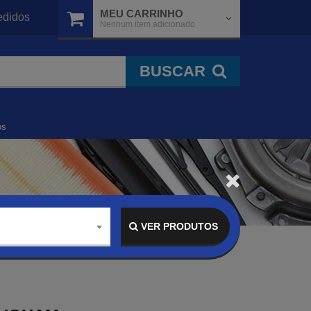
MEU CARRINHO
didos
Nenhum item adicionado
BUSCAR
os
VER PRODUTOS