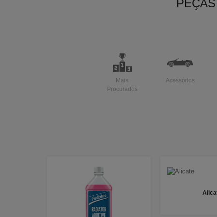
PEÇAS
Mais
Acessórios
Procurados
Alica