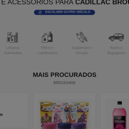
 E ACESSÓRIOS PARA
CADILLAC BR
ESCOLHER OUTRO VEÍCULO
Limpeza
Filtros e
Suspensão e
Racks e
Automotiva
Lubrificantes
Direção
Bagageiros
MAIS PROCURADOS
BROUGHAM
te