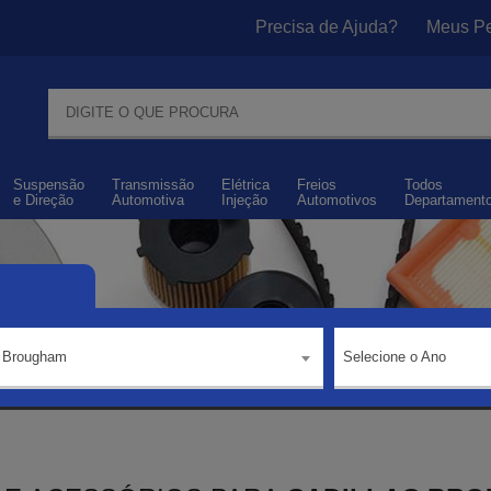
Precisa de Ajuda?
Meus Pe
Suspensão
Transmissão
Elétrica
Freios
Todos
e
Direção
Automotiva
Injeção
Automotivos
Departament
Brougham
Selecione o Ano