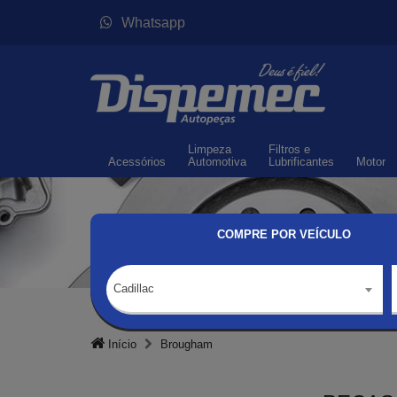
Whatsapp
Limpeza
Filtros
e
Acessórios
Automotiva
Lubrificantes
Motor
COMPRE POR VEÍCULO
Cadillac
Início
Brougham