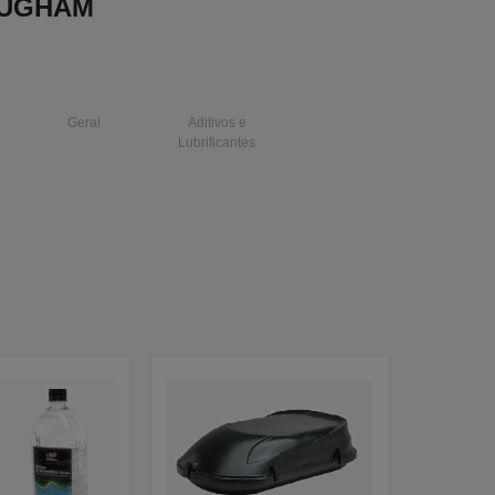
OUGHAM
Geral
Aditivos e
Lubrificantes